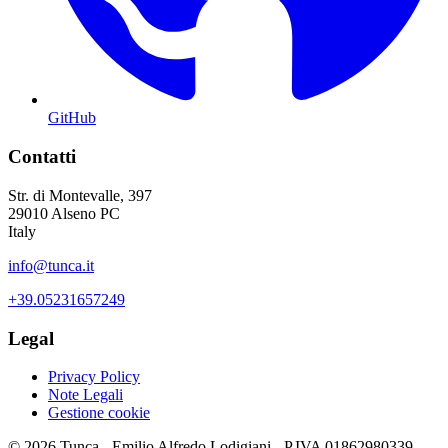
GitHub
Contatti
Str. di Montevalle, 397
29010 Alseno PC
Italy
info@tunca.it
+39.05231657249
Legal
Privacy Policy
Note Legali
Gestione cookie
© 2026 Tunca - Emilio Alfredo Lodigiani - P.IVA 01862980339